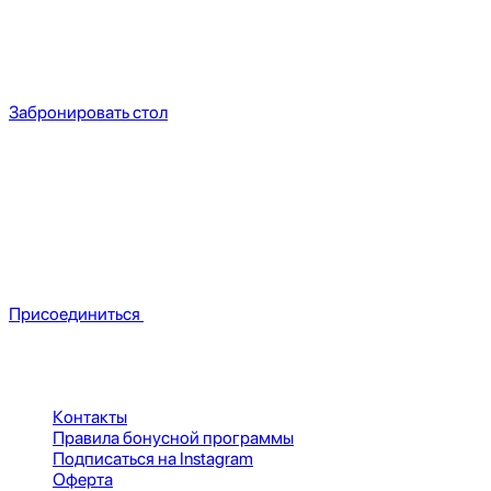
Бронируйте стол онлайн в пару кликов
Покажем свободное время, а после пришлем смс
с деталями бронирования
Забронировать стол
Будем на связи
Присоединяйтесь к телеграм‑каналу
Пишем про новости, обновления, полезные советы и акции
внутри приложения abr+
Присоединиться
Документы
Контакты
Правила бонусной программы
Подписаться на Instagram
Оферта