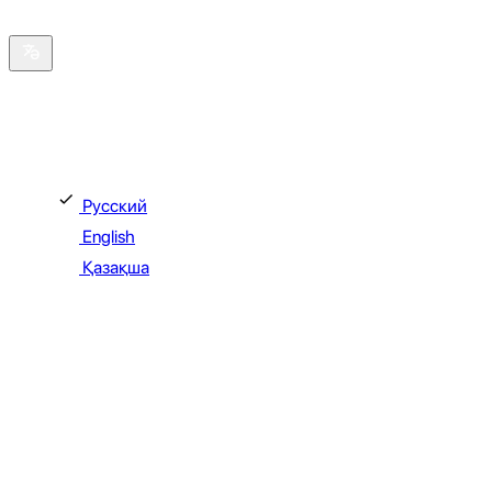
Интерфейс тілін таңдаңыз
Выберите язык интерфейса. Select
Русский
English
Қазақша
Лайфстайл-экосистема,
раскрывающая новые грани
вкуса
abr+ объединяет доставку,